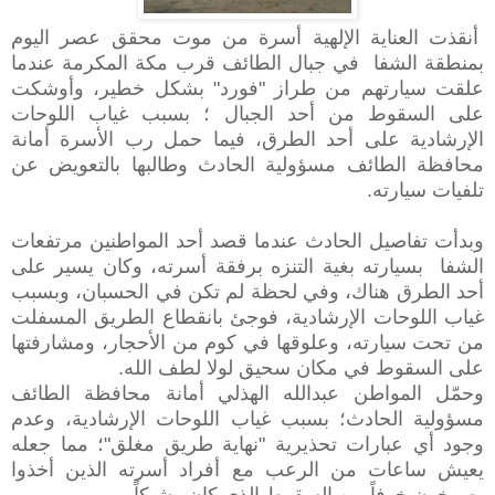
أنقذت العناية الإلهية أسرة من موت محقق عصر اليوم
بمنطقة الشفا في جبال الطائف قرب مكة المكرمة عندما
علقت سيارتهم من طراز "فورد" بشكل خطير، وأوشكت
على السقوط من أحد الجبال ؛ بسبب غياب اللوحات
الإرشادية على أحد الطرق، فيما حمل رب الأسرة أمانة
محافظة الطائف مسؤولية الحادث وطالبها بالتعويض عن
تلفيات سيارته.
وبدأت تفاصيل الحادث عندما قصد أحد المواطنين مرتفعات
الشفا بسيارته بغية التنزه برفقة أسرته، وكان يسير على
أحد الطرق هناك، وفي لحظة لم تكن في الحسبان، وبسبب
غياب اللوحات الإرشادية، فوجئ بانقطاع الطريق المسفلت
من تحت سيارته، وعلوقها في كوم من الأحجار، ومشارفتها
على السقوط في مكان سحيق لولا لطف الله.
وحمّل المواطن عبدالله الهذلي أمانة محافظة الطائف
مسؤولية الحادث؛ بسبب غياب اللوحات الإرشادية، وعدم
وجود أي عبارات تحذيرية "نهاية طريق مغلق"؛ مما جعله
يعيش ساعات من الرعب مع أفراد أسرته الذين أخذوا
يصرخون خوفاً من السقوط الذي كان وشيكاً.