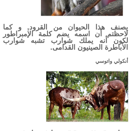
يصنف هذا الحيوان من القرود, و كما
لاحظتم أن اسمه يضم كلمة الإمبراطور
لكون أنه يملك شوارب تشبه شوارب
الأباطرة الصينيون القدامى.
أنكولي واتوسي